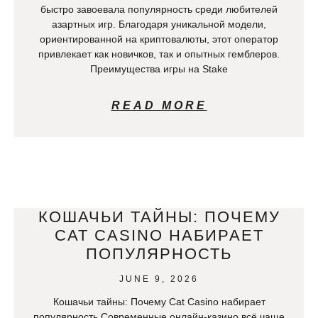
быстро завоевала популярность среди любителей
азартных игр. Благодаря уникальной модели,
ориентированной на криптовалюты, этот оператор
привлекает как новичков, так и опытных гемблеров.
Преимущества игры на Stake
READ MORE
КОШАЧЬИ ТАЙНЫ: ПОЧЕМУ
CAT CASINO НАБИРАЕТ
ПОПУЛЯРНОСТЬ
JUNE 9, 2026
Кошачьи тайны: Почему Cat Casino набирает
популярность Современные онлайн-казино всё чаще