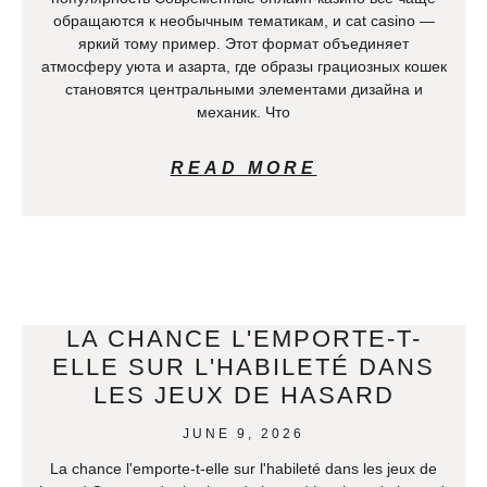
обращаются к необычным тематикам, и cat casino —
яркий тому пример. Этот формат объединяет
атмосферу уюта и азарта, где образы грациозных кошек
становятся центральными элементами дизайна и
механик. Что
READ MORE
LA CHANCE L'EMPORTE-T-
ELLE SUR L'HABILETÉ DANS
LES JEUX DE HASARD
JUNE 9, 2026
La chance l'emporte-t-elle sur l'habileté dans les jeux de