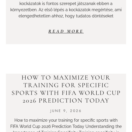
kockázatok is fontos szerepet játszanak ebben a
környezetben. Az első lépés a kockázatok megértése, ami
elengedhetetlen ahhoz, hogy tudatos döntéseket
READ MORE
HOW TO MAXIMIZE YOUR
TRAINING FOR SPECIFIC
SPORTS WITH FIFA WORLD CUP
2026 PREDICTION TODAY
JUNE 9, 2026
How to maximize your training for specific sports with
FIFA World Cup 2026 Prediction Today Understanding the