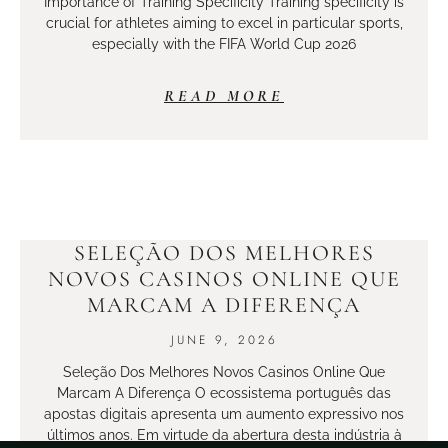
Importance of Training Specificity Training specificity is
crucial for athletes aiming to excel in particular sports,
especially with the FIFA World Cup 2026
READ MORE
SELEÇÃO DOS MELHORES
NOVOS CASINOS ONLINE QUE
MARCAM A DIFERENÇA
JUNE 9, 2026
Seleção Dos Melhores Novos Casinos Online Que
Marcam A Diferença O ecossistema português das
apostas digitais apresenta um aumento expressivo nos
últimos anos. Em virtude da abertura desta indústria à